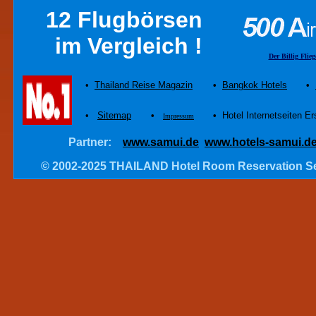
12 Flugbörsen
im Vergleich !
Der Billig Flieg
•
Thailand Reise Magazin
•
Bangkok Hotels
•
•
Sitemap
•
•
Hotel Internetseiten Er
Impressum
Partner:
www.samui.de
www.hotels-samui.d
© 2002-2025 THAILAND Hotel Room Reservation S