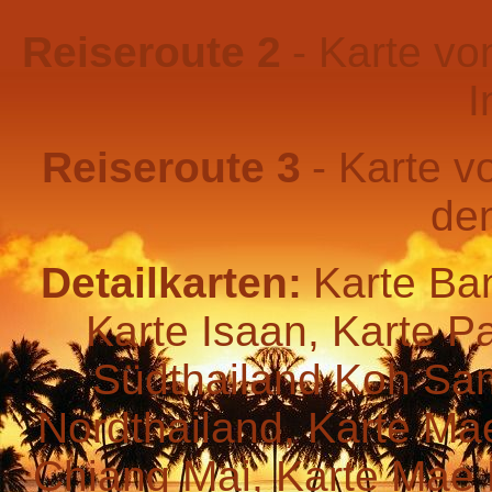
Reiseroute 2
- Karte v
I
Reiseroute 3
- Karte 
de
Detailkarten:
Karte Ban
Karte Isaan, Karte P
Südthailand Koh Sam
Nordthailand, Karte Ma
Chiang Mai, Karte Mae 